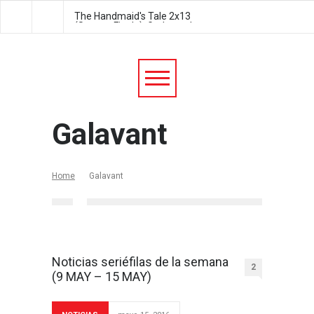
The Handmaid's Tale 2x13
The Handmaid's Tale 2
(Season Finale): Godspeed
Postpartum
Galavant
Home
Galavant
Noticias seriéfilas de la semana
2
(9 MAY – 15 MAY)