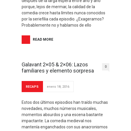
después de la larga espera entre año y año
porque, lejos de mermar, la calidad de la
comedia crece hasta límites nunca conocidos
por la seriefilia cada episodio. ¿Exageramos?
Probablemente no y hablamos de ello
READ MORE
Galavant 2×05 & 2×06: Lazos
0
familiares y elemento sorpresa
RECAPS
enero 18, 2016
Estos dos últimos episodios han traído muchas
novedades, muchos números musicales,
momentos absurdos y una escena bastante
impactante. La comedia medieval nos
mantenía enganchados con sus anacronismos