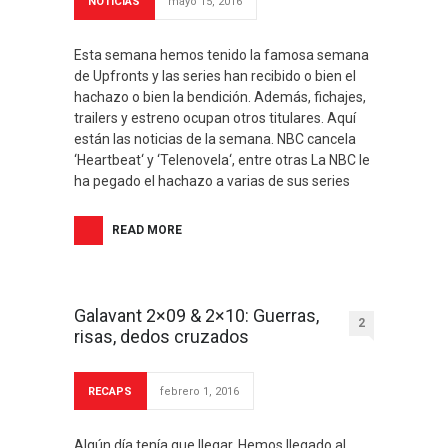
NOTICIAS
mayo 15, 2016
Esta semana hemos tenido la famosa semana
de Upfronts y las series han recibido o bien el
hachazo o bien la bendición. Además, fichajes,
trailers y estreno ocupan otros titulares. Aquí
están las noticias de la semana. NBC cancela
‘Heartbeat‘ y ‘Telenovela‘, entre otras La NBC le
ha pegado el hachazo a varias de sus series
READ MORE
Galavant 2×09 & 2×10: Guerras,
2
risas, dedos cruzados
RECAPS
febrero 1, 2016
Algún día tenía que llegar. Hemos llegado al