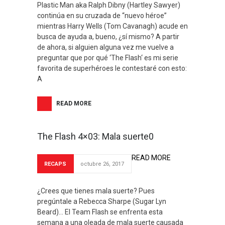
Plastic Man aka Ralph Dibny (Hartley Sawyer)
continúa en su cruzada de “nuevo héroe”
mientras Harry Wells (Tom Cavanagh) acude en
busca de ayuda a, bueno, ¿sí mismo? A partir
de ahora, si alguien alguna vez me vuelve a
preguntar que por qué ‘The Flash‘ es mi serie
favorita de superhéroes le contestaré con esto:
A
READ MORE
The Flash 4×03: Mala suerte0
READ MORE
RECAPS
octubre 26, 2017
¿Crees que tienes mala suerte? Pues
pregúntale a Rebecca Sharpe (Sugar Lyn
Beard)… El Team Flash se enfrenta esta
semana a una oleada de mala suerte causada