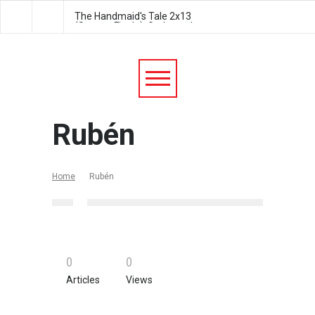
The Handmaid's Tale 2x13
The Handmaid's Tale 2
(Season Finale): Godspeed
Postpartum
Rubén
Home
Rubén
0
0
Articles
Views