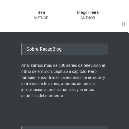
Bea
Diego Freire
AUTHOR
AUTHOR
0
0
0
0
0
0
0
0
Sobre RecapBlog
Analizamos más de 100 series de televisión al
ritmo de emisión, capítulo a capítulo. Pero
también encontrarás calendarios de emisión y
estrenos de tu series, además de toda la
información sobre las noticias y eventos
seriéfilos del momento.