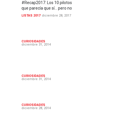
#Recap2017: Los 10 pilotos
que parecía que sí... pero no
LISTAS 2017
diciembre 28, 2017
Los 12 mejores estrenos de
series en 2014
CURIOSIDADES
diciembre 31, 2014
10 personajes que no
echaremos de menos en
2015
CURIOSIDADES
diciembre 31, 2014
Los 15 mejores villanos de
2014
CURIOSIDADES
diciembre 28, 2014
Las 9 mejores intros nuevas
de 2014