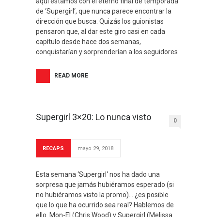
aquí estamos con el eterno final de temporada
de ‘Supergirl‘, que nunca parece encontrar la
dirección que busca. Quizás los guionistas
pensaron que, al dar este giro casi en cada
capítulo desde hace dos semanas,
conquistarían y sorprenderían a los seguidores
READ MORE
Supergirl 3×20: Lo nunca visto
0
RECAPS
mayo 29, 2018
Esta semana ‘Supergirl‘ nos ha dado una
sorpresa que jamás hubiéramos esperado (si
no hubiéramos visto la promo)… ¿es posible
que lo que ha ocurrido sea real? Hablemos de
ello. Mon-El (Chris Wood) y Supergirl (Melissa