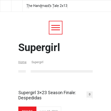
The Handmaid's Tale 2x13
The Handmaid's Tale 2
(Season Finale): Godspeed
Postpartum
Supergirl
Home
Supergirl
Supergirl 3×23 Season Finale:
0
Despedidas