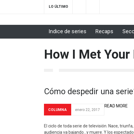
LO ÚLTIMO
Una carta de la directora: hasta pronto, Reca
Indice de series
Recaps
Secc
2018-09-17T23:01:12+0100
The Handmaid's Tale 2x11: We did it
Inicio
Supergirl 3x23 Season Finale: Despedidas
How I Met Your
The Handmaid's Tale 2x08: Trabajo de mujer
Supergirl 3x20: Lo nunca visto
The Handmaid
Cómo despedir una serie
READ MORE
COLUMNA
enero 22, 2017
El ciclo de toda serie de televisión. Nace, triunfa,
audiencia va bajando…y muere. Y los espectado