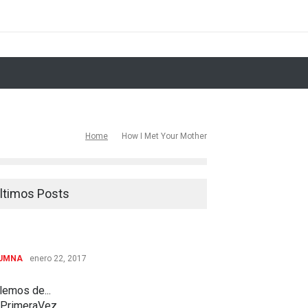
andmaid's Tale 2x12: Postpartum
le 2x10: Un palo tras otro
22: Fin Del Mundo 3.0
Home
How I Met Your Mother
o es la revolución
 Enlightenment
ltimos Posts
o despedir una serie
UMNA
enero 22, 2017
lemos de...
PrimeraVez