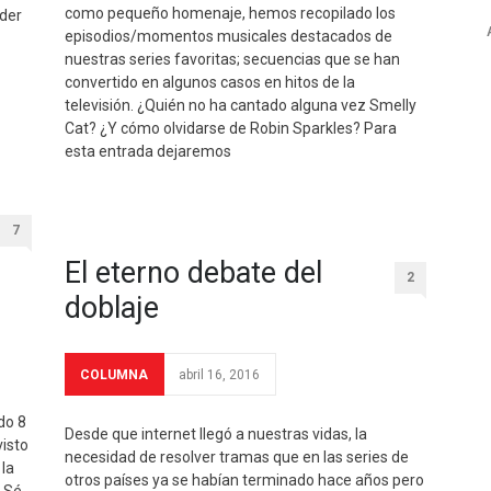
como pequeño homenaje, hemos recopilado los
der
episodios/momentos musicales destacados de
nuestras series favoritas; secuencias que se han
convertido en algunos casos en hitos de la
televisión. ¿Quién no ha cantado alguna vez Smelly
Cat? ¿Y cómo olvidarse de Robin Sparkles? Para
esta entrada dejaremos
7
El eterno debate del
2
doblaje
COLUMNA
abril 16, 2016
do 8
Desde que internet llegó a nuestras vidas, la
isto
necesidad de resolver tramas que en las series de
 la
otros países ya se habían terminado hace años pero