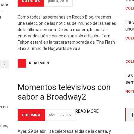
NOTICIAS
julio 4, 2016
o que
COL
as
s
Como todas las semanas en Recap Blog, traemos
He v
una selección de las noticias del mundo de las series
ahor
de la última semana. De esta manera, te podrás
enterar de qué se cuece en un solo artículo. Tom
COL
Felton estará en la tercera temporada de ‘The Flash’
El ex alumno de Hogwarts se va a
Un 
COL
READ MORE
2
Las 
sem
Momentos televisivos con
NOT
sabor a Broadway2
n en
READ MORE
T
COLUMNA
abril 30, 2016
ntes,
Ayer, 29 de abril, se celebraba el día de la danza, y