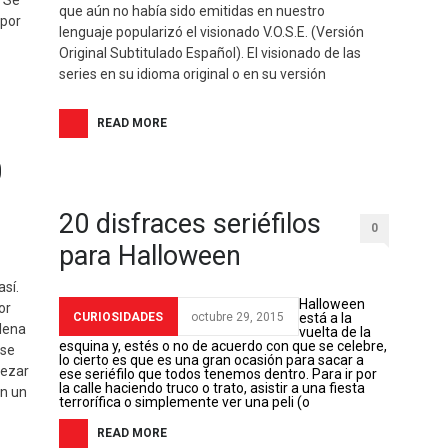
. Sé
que aún no había sido emitidas en nuestro
 por
lenguaje popularizó el visionado V.O.S.E. (Versión
Original Subtitulado Español). El visionado de las
series en su idioma original o en su versión
READ MORE
0
20 disfraces seriéfilos
0
para Halloween
así.
Halloween
or
CURIOSIDADES
octubre 29, 2015
está a la
llena
vuelta de la
esquina y, estés o no de acuerdo con que se celebre,
 se
lo cierto es que es una gran ocasión para sacar a
pezar
ese seriéfilo que todos tenemos dentro. Para ir por
la calle haciendo truco o trato, asistir a una fiesta
on un
terrorífica o simplemente ver una peli (o
READ MORE