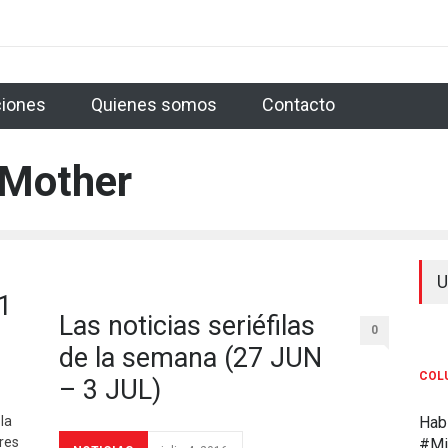
p Blog
The Handmaid's Tale 2x13 (Season Finale): Godspeed
The H
iones
Quienes somos
Contacto
 de la 5ª temporada de ‘Younger’: ¿Quién eres, Liza?
The Handmaid's Ta
The Handmaid's Tale 2x08: Hasta lo imposible es posible
Supergirl 3x
 Mother
es
Supergirl 3x21: Vuelta a empezar
The Handmaid's Tale 2x07: Est
's Tale 2x06: Biological destiny
The Flash 4x23 Season Finale: The
U
1
Las noticias seriéfilas
0
Cóm
de la semana (27 JUN
COL
– 3 JUL)
 la
Hab
res
#Mi