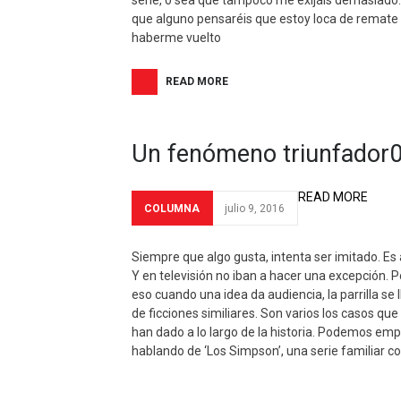
serie, o sea que tampoco me exijáis demasiado
que alguno pensaréis que estoy loca de remate
haberme vuelto
READ MORE
Un fenómeno triunfador
READ MORE
COLUMNA
julio 9, 2016
Siempre que algo gusta, intenta ser imitado. Es 
Y en televisión no iban a hacer una excepción. P
eso cuando una idea da audiencia, la parrilla se 
de ficciones similiares. Son varios los casos que
han dado a lo largo de la historia. Podemos em
hablando de ‘Los Simpson’, una serie familiar c