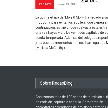
READ MORE
RECAPS
mayo 19, 2015
La quinta etapa de ‘Mike & Molly’ ha llegado a su
(noooo), y para evitar los ‘spoilers’ que vienen a
continuación, es mejor que vuelvas a esta entr
una vez hayas visto los veintidós capítulos de e
quinta temporada. Además del colegueo repent
y los buenos momentos que nos han regalado M
(Melissa McCarthy)
Sobre RecapBlog
Analizamos más de 100 series de televisión al 
de emisión, capítulo a capítulo. Pero también
encontrarás calendarios de emisión y estrenos 