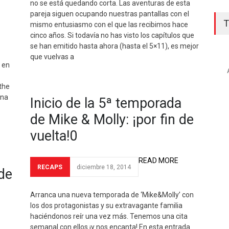
no se está quedando corta. Las aventuras de esta
pareja siguen ocupando nuestras pantallas con el
T
mismo entusiasmo con el que las recibimos hace
cinco años. Si todavía no has visto los capítulos que
se han emitido hasta ahora (hasta el 5×11), es mejor
que vuelvas a
 en
the
una
Inicio de la 5ª temporada
de Mike & Molly: ¡por fin de
vuelta!0
READ MORE
RECAPS
diciembre 18, 2014
de
Arranca una nueva temporada de ‘Mike&Molly’ con
los dos protagonistas y su extravagante familia
haciéndonos reír una vez más. Tenemos una cita
semanal con ellos ¡y nos encanta! En esta entrada