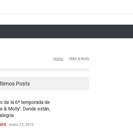
ostpartum
The Handmaid's Tale 2x11: We did it
Inicio de la 5ª temp
Home
Mike & Molly
ltimos Posts
io de la 6ª temporada de
e & Molly': Donde están,
alegría
APS
enero 23, 2016