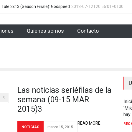
 Tale 2x13 (Season Finale): Godspeed
2018-07-12T20:56:01+0100
The Handmaid's Tale 2x12: P
iones
Quienes somos
Contacto
U
Las noticias seriéfilas de la
semana (09-15 MAR
0
Inic
2015)3
'Mik
hay 
READ MORE
REC
NOTICIAS
marzo 15, 2015