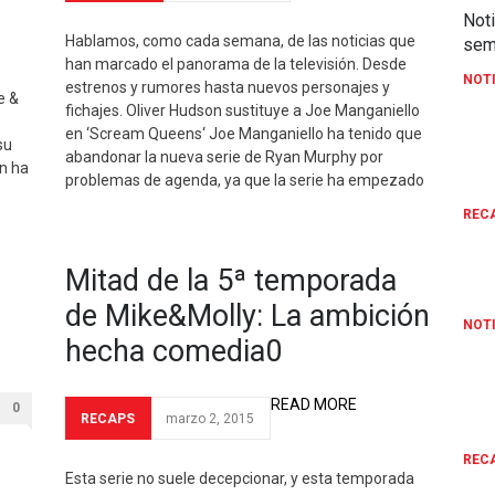
Noti
Hablamos, como cada semana, de las noticias que
sem
han marcado el panorama de la televisión. Desde
NOT
estrenos y rumores hasta nuevos personajes y
e &
fichajes. Oliver Hudson sustituye a Joe Manganiello
Fina
en ‘Scream Queens‘ Joe Manganiello ha tenido que
su
'Mik
abandonar la nueva serie de Ryan Murphy por
ón ha
en e
problemas de agenda, ya que la serie ha empezado
REC
Las 
Mitad de la 5ª temporada
sem
de Mike&Molly: La ambición
NOT
hecha comedia0
Mit
Mik
READ MORE
0
RECAPS
marzo 2, 2015
hec
REC
Esta serie no suele decepcionar, y esta temporada