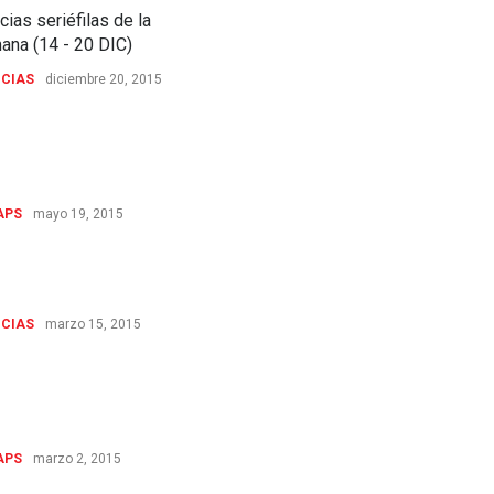
cias seriéfilas de la
ana (14 - 20 DIC)
ICIAS
diciembre 20, 2015
l de la 5ª temporada de
e & Molly': Algo se muere
l alma...
APS
mayo 19, 2015
noticias seriéfilas de la
ana (09-15 MAR 2015)
ICIAS
marzo 15, 2015
ad de la 5ª temporada de
e&Molly: La ambición
ha comedia
APS
marzo 2, 2015