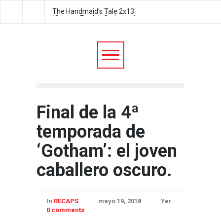
s Tale 2x13
The Handmaid's Tale 2x12:
The Handmaid's Tale 
e): Godspeed
Postpartum
We did it
Final de la 4ª
temporada de
‘Gotham’: el joven
caballero oscuro.
In
RECAPS
mayo 19, 2018
Yer
0 comments