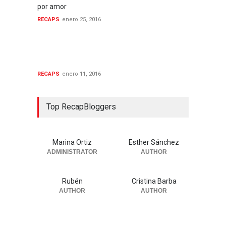
por amor
RECAPS
enero 25, 2016
Inicio de la 1ª temporada de
War and Peace:
(Re)Producción de la BBC
RECAPS
enero 11, 2016
Top RecapBloggers
Marina Ortiz
Esther Sánchez
ADMINISTRATOR
AUTHOR
Rubén
Cristina Barba
AUTHOR
AUTHOR