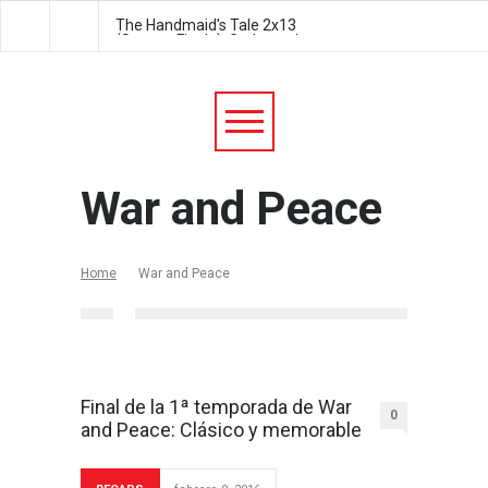
The Handmaid's Tale 2x13
The Handmaid's Tale 2
(Season Finale): Godspeed
Postpartum
War and Peace
Home
War and Peace
Final de la 1ª temporada de War
0
and Peace: Clásico y memorable