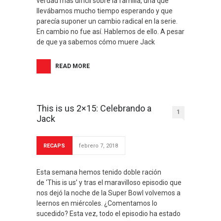
verdad más difícil sobre la familia, una que
llevábamos mucho tiempo esperando y que
parecía suponer un cambio radical en la serie.
En cambio no fue así. Hablemos de ello. A pesar
de que ya sabemos cómo muere Jack
READ MORE
This is us 2×15: Celebrando a
1
Jack
RECAPS
febrero 7, 2018
Esta semana hemos tenido doble ración
de ‘This is us’ y tras el maravilloso episodio que
nos dejó la noche de la Super Bowl volvemos a
leernos en miércoles. ¿Comentamos lo
sucedido? Esta vez, todo el episodio ha estado