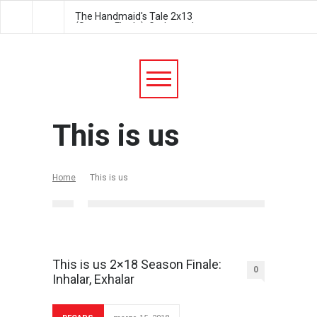
The Handmaid's Tale 2x13
The Handmaid's Tale 2
(Season Finale): Godspeed
Postpartum
This is us
Home
This is us
This is us 2×18 Season Finale:
0
Inhalar, Exhalar