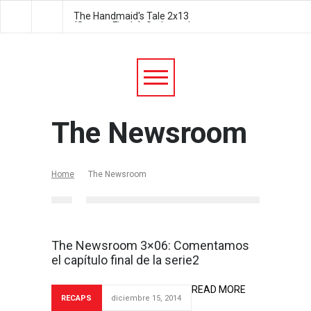
The Handmaid's Tale 2x13
The Handmaid's Tale 2
(Season Finale): Godspeed
Postpartum
The Newsroom
Home
The Newsroom
The Newsroom 3×06: Comentamos
el capítulo final de la serie2
READ MORE
RECAPS
diciembre 15, 2014