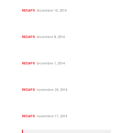
final de la serie
RECAPS
diciembre 15, 2014
The Newsroom 3x05: 'Oh
Shenandoah'
RECAPS
diciembre 8, 2014
The Newsroom 3x04:
'Contempt'
RECAPS
diciembre 1, 2014
The Newsroom 3x03: 'Main
Justice'
RECAPS
noviembre 24, 2014
The Newsroom 3x02: ¡Paren
las rotativas!
RECAPS
noviembre 17, 2014