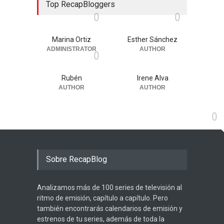
Top RecapBloggers
0
0
Marina Ortiz
Esther Sánchez
ADMINISTRATOR
AUTHOR
0
Rubén
Irene Alva
AUTHOR
AUTHOR
0
Sobre RecapBlog
Analizamos más de 100 series de televisión al
ritmo de emisión, capítulo a capítulo. Pero
también encontrarás calendarios de emisión y
estrenos de tu series, además de toda la