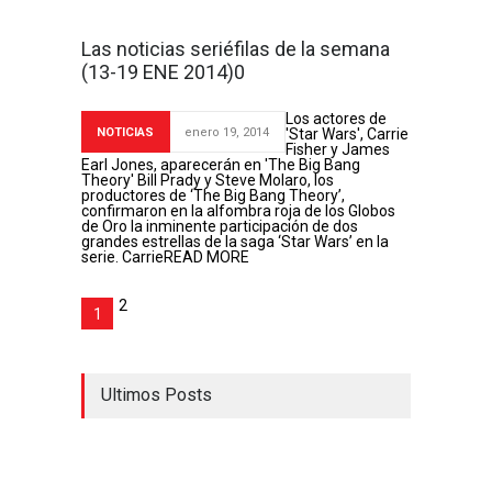
Las noticias seriéfilas de la semana
(13-19 ENE 2014)0
Los actores de
NOTICIAS
enero 19, 2014
'Star Wars', Carrie
Fisher y James
Earl Jones, aparecerán en 'The Big Bang
Theory' Bill Prady y Steve Molaro, los
productores de ‘The Big Bang Theory’,
confirmaron en la alfombra roja de los Globos
de Oro la inminente participación de dos
grandes estrellas de la saga ‘Star Wars’ en la
serie. Carrie
READ MORE
2
1
Ultimos Posts
The Newsroom 3x06:
Comentamos el capítulo