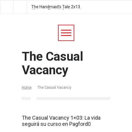
The Handmaid's Tale 2x13
The Handmaid's Tale 2
(Season Finale): Godspeed
Postpartum
The Casual
Vacancy
Home
The Casual Vacancy
The Casual Vacancy 1×03: La vida
seguirá su curso en Pagford0