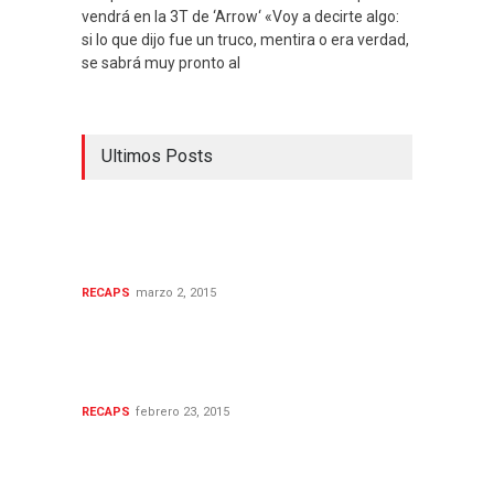
vendrá en la 3T de ‘Arrow‘ «Voy a decirte algo:
si lo que dijo fue un truco, mentira o era verdad,
se sabrá muy pronto al
Ultimos Posts
The Casual Vacancy 1x03:
La vida seguirá su curso en
Pagford
RECAPS
marzo 2, 2015
The Casual Vacancy 1x02:
Un fantasma al que le gusta
remover el pasado
RECAPS
febrero 23, 2015
The Casual Vacancy 1x01:
Bienvenidos a Pagford