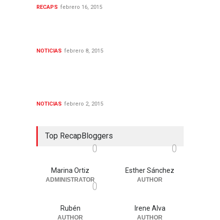
RECAPS
febrero 16, 2015
Las noticias seriéfilas de la
semana (02 - 08 FEB 2015)
NOTICIAS
febrero 8, 2015
Las noticias seriéfilas de la
semana (26 ENE - 01 FEB
2015)
NOTICIAS
febrero 2, 2015
Top RecapBloggers
0
0
Marina Ortiz
Esther Sánchez
ADMINISTRATOR
AUTHOR
0
Rubén
Irene Alva
AUTHOR
AUTHOR