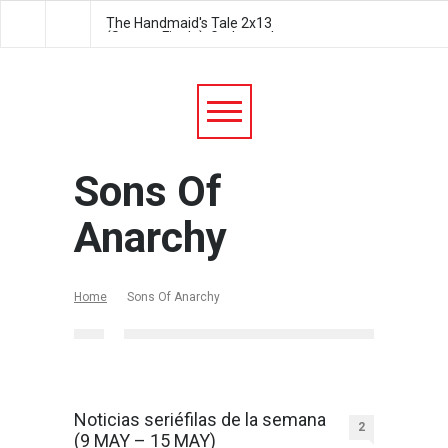
The Handmaid's Tale 2x13
The Handmaid's Tale 2
(Season Finale): Godspeed
Postpartum
Sons Of
Anarchy
Home
Sons Of Anarchy
Noticias seriéfilas de la semana
2
(9 MAY – 15 MAY)