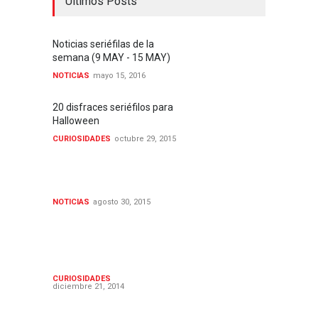
Ultimos Posts
Noticias seriéfilas de la
semana (9 MAY - 15 MAY)
NOTICIAS
mayo 15, 2016
20 disfraces seriéfilos para
Halloween
CURIOSIDADES
octubre 29, 2015
Noticias seriéfilas de la
semana (24-30 AGO 2015)
NOTICIAS
agosto 30, 2015
Las mejores apariciones
especiales y cameos
seriéfilos en 2014
CURIOSIDADES
diciembre 21, 2014