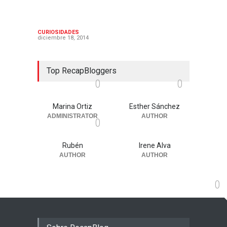
Los mejores personajes
femeninos de las series "de
hombres"
CURIOSIDADES
diciembre 18, 2014
Top RecapBloggers
0
0
Marina Ortiz
Esther Sánchez
ADMINISTRATOR
AUTHOR
0
Rubén
Irene Alva
AUTHOR
AUTHOR
0