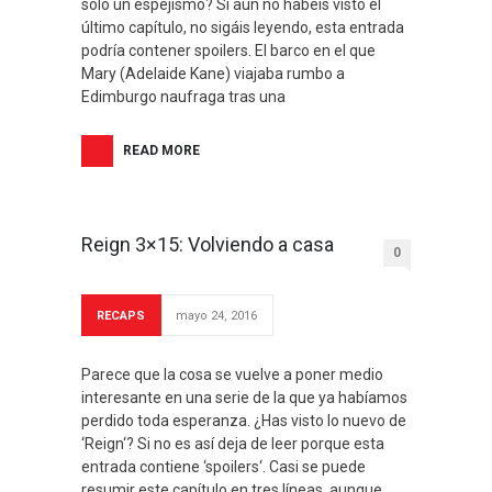
sólo un espejismo? Si aún no habéis visto el
último capítulo, no sigáis leyendo, esta entrada
podría contener spoilers. El barco en el que
Mary (Adelaide Kane) viajaba rumbo a
Edimburgo naufraga tras una
READ MORE
Reign 3×15: Volviendo a casa
0
RECAPS
mayo 24, 2016
Parece que la cosa se vuelve a poner medio
interesante en una serie de la que ya habíamos
perdido toda esperanza. ¿Has visto lo nuevo de
‘Reign‘? Si no es así deja de leer porque esta
entrada contiene ‘spoilers‘. Casi se puede
resumir este capítulo en tres líneas, aunque