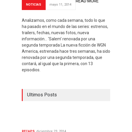
READ MORE
NOTICIAS
mayo 11, 2014
Analizamos, como cada semana, todo lo que
ha pasado en el mundo de las series: estrenos,
trailers, fechas, nuevas fotos, nueva
información… ‘Salem’ renovada por una
segunda temporada La nueva ficción de WGN
America, estrenada hace tres semanas, ha sido
renovada por una segunda temporada, que
contará, al igual que la primera, con 13
episodios.
Ultimos Posts
Final de la 1ª temporada de
Red Band Society: Adiós a la
efímera adaptación
RECAPS
diciembre 23, 2014