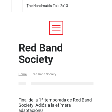
The Handmaid's Tale 2x13
The Handmaid's Tale 2
(Season Finale): Godspeed
Postpartum
Red Band
Society
Home
Red Band Society
Final de la 1ª temporada de Red Band
Society: Adiós a la efímera
adaptación0