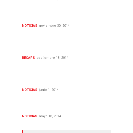
Las noticias seriéfilas de la
semana (24-30 NOV 2014)
NOTICIAS
noviembre 30, 2014
Inicio de la 1ª temporada de
Red Band Society:
Analizamos su comienzo
RECAPS
septiembre 18, 2014
Las noticias seriéfilas de la
semana (19 MAY-01 JUN
2014)
NOTICIAS
junio 1, 2014
Las noticias seriéfilas de la
semana (12-18 MAY 2014)
NOTICIAS
mayo 18, 2014