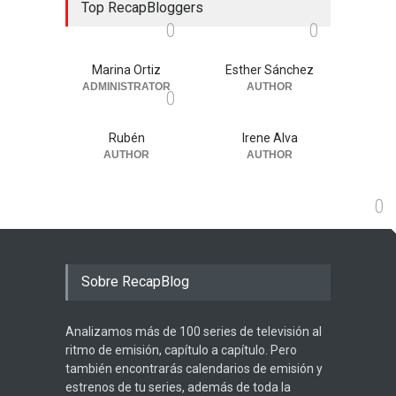
Top RecapBloggers
0
0
Marina Ortiz
Esther Sánchez
ADMINISTRATOR
AUTHOR
0
Rubén
Irene Alva
AUTHOR
AUTHOR
0
Sobre RecapBlog
Analizamos más de 100 series de televisión al
ritmo de emisión, capítulo a capítulo. Pero
también encontrarás calendarios de emisión y
estrenos de tu series, además de toda la