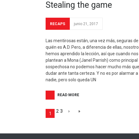
Stealing the game
RECAPS
junio 21, 2017
Las mentirosas están, una vez más, seguras de
quién es A.D. Pero, a diferencia de ellas, nosotro
hemos aprendido la lección, así que cuando nos
plantean a Mona (Janel Parrish) como principal
sospechosa no podemos hacer mucho más qu
dudar ante tanta certeza. Y no es por alarmar a
nadie, pero solo queda UN
READ MORE
2
3
›
»
1