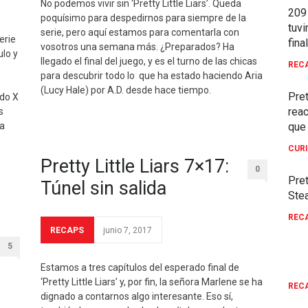
No podemos vivir sin ‘Pretty Little Liars’. Queda
209
poquísimo para despedirnos para siempre de la
tuvi
serie, pero aquí estamos para comentarla con
erie
fina
vosotros una semana más. ¿Preparados? Ha
ulo y
llegado el final del juego, y es el turno de las chicas
REC
para descubrir todo lo que ha estado haciendo Aria
(Lucy Hale) por A.D. desde hace tiempo.
Pret
ndo X
rea
s
a
que 
CUR
Pretty Little Liars 7×17:
0
Pret
Túnel sin salida
Ste
REC
RECAPS
junio 7, 2017
5
Pret
Bon
Estamos a tres capítulos del esperado final de
‘Pretty Little Liars’ y, por fin, la señora Marlene se ha
REC
dignado a contarnos algo interesante. Eso sí,