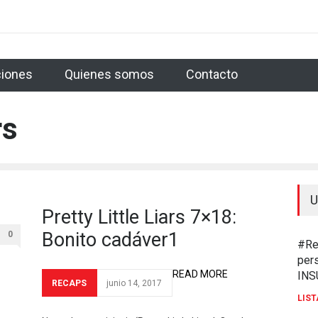
p Blog
The Handmaid's Tale 2x13 (Season Finale): Godspeed
The H
iones
Quienes somos
Contacto
 de la 5ª temporada de ‘Younger’: ¿Quién eres, Liza?
The Handmaid's Ta
The Handmaid's Tale 2x08: Hasta lo imposible es posible
Supergirl 3x
rs
es
Supergirl 3x21: Vuelta a empezar
The Handmaid's Tale 2x07: Est
's Tale 2x06: Biological destiny
The Flash 4x23 Season Finale: The
U
Pretty Little Liars 7×18:
Bonito cadáver1
0
#Re
per
READ MORE
INS
RECAPS
junio 14, 2017
LIST