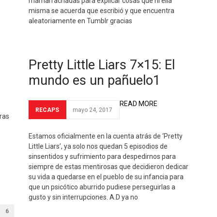
mamarrachadas para explicar cosas que ni ella
misma se acuerda que escribió y que encuentra
aleatoriamente en Tumblr gracias
Pretty Little Liars 7×15: El
mundo es un pañuelo1
READ MORE
RECAPS
mayo 24, 2017
aras
Estamos oficialmente en la cuenta atrás de ‘Pretty
Little Liars’, ya solo nos quedan 5 episodios de
sinsentidos y sufrimiento para despedirnos para
siempre de estas mentirosas que decidieron dedicar
su vida a quedarse en el pueblo de su infancia para
que un psicótico aburrido pudiese perseguirlas a
gusto y sin interrupciones. A.D ya no
6