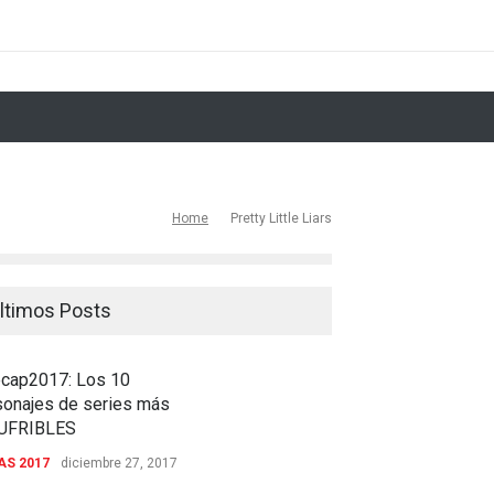
andmaid's Tale 2x12: Postpartum
le 2x10: Un palo tras otro
22: Fin Del Mundo 3.0
Home
Pretty Little Liars
o es la revolución
 Enlightenment
ltimos Posts
cap2017: Los 10
sonajes de series más
UFRIBLES
AS 2017
diciembre 27, 2017