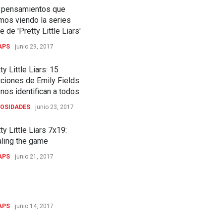
 pensamientos que
mos viendo la series
le de 'Pretty Little Liars'
APS
junio 29, 2017
ty Little Liars: 15
cciones de Emily Fields
nos identifican a todos
IOSIDADES
junio 23, 2017
ty Little Liars 7x19:
aling the game
APS
junio 21, 2017
ty Little Liars 7x18:
ito cadáver
APS
junio 14, 2017