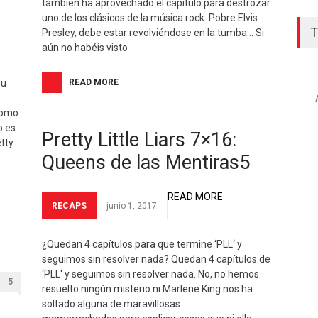
también ha aprovechado el capítulo para destrozar
uno de los clásicos de la música rock. Pobre Elvis
T
Presley, debe estar revolviéndose en la tumba… Si
aún no habéis visto
su
READ MORE
Como
o es
Pretty Little Liars 7×16:
tty
Queens de las Mentiras5
READ MORE
RECAPS
junio 1, 2017
¿Quedan 4 capítulos para que termine ‘PLL‘ y
seguimos sin resolver nada? Quedan 4 capítulos de
‘PLL‘ y seguimos sin resolver nada. No, no hemos
5
resuelto ningún misterio ni Marlene King nos ha
soltado alguna de maravillosas