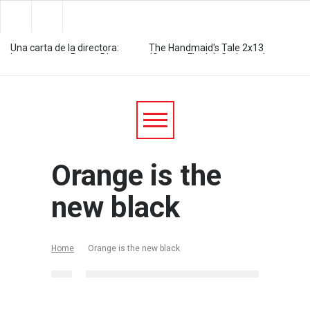
Una carta de la directora:
The Handmaid's Tale 2x13
hasta pronto, Recap Blog
(Season Finale): Godspeed
The Handmaid's Tale 2x12:
The Handmaid's Tale 2x11:
Postpartum
We did it
Inicio de la 5ª temporada de
The Handmaid's Tale 2x10:
‘Younger’: ¿Quién eres, Liza?
Un palo tras otro
Supergirl 3x23 Season
The Handmaid's Tale 2x08:
Finale: Despedidas
Hasta lo imposible es
Orange is the
posible
Supergirl 3x22: Fin Del
The Handmaid's Tale 2x08:
Mundo 3.0
Trabajo de mujeres
new black
Supergirl 3x21: Vuelta a
The Handmaid's Tale 2x07:
empezar
Esto es la revolución
Supergirl 3x20: Lo nunca
The Handmaid's Tale 2x06:
Home
Orange is the new black
visto
Biological destiny
The Flash 4x23 Season
Finale: The Enlightenment