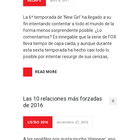
RECAPS
abril 6, 2017
La 6ª temporada de ‘New Girl’ ha llegado a su
fin intentando contentar a todo el mundo de la
forma menos sorprendente posible. ¿Lo
comentamos? Es innegable que la serie de FOX
lleva tiempo de capa caída, y aunque durante
esta sexta temporada ha hecho casi todo lo
posible por intentar resurgir de sus cenizas,
READ MORE
Las 10 relaciones más forzadas
6
de 2016
LISTAS 2016
diciembre 27, 2016
A los seriéfilos nos gusta mucho ‘shippear’, eso