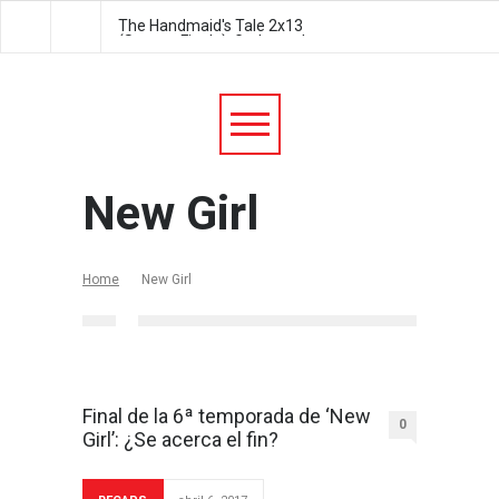
The Handmaid's Tale 2x13
The Handmaid's Tale 2
(Season Finale): Godspeed
Postpartum
New Girl
Home
New Girl
Final de la 6ª temporada de ‘New
0
Girl’: ¿Se acerca el fin?