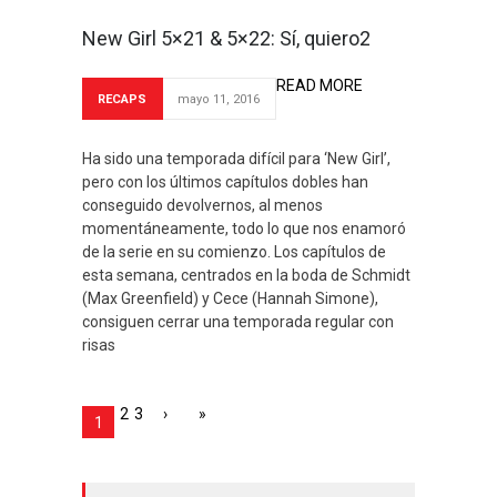
New Girl 5×21 & 5×22: Sí, quiero2
READ MORE
RECAPS
mayo 11, 2016
Ha sido una temporada difícil para ‘New Girl’,
pero con los últimos capítulos dobles han
conseguido devolvernos, al menos
momentáneamente, todo lo que nos enamoró
de la serie en su comienzo. Los capítulos de
esta semana, centrados en la boda de Schmidt
(Max Greenfield) y Cece (Hannah Simone),
consiguen cerrar una temporada regular con
risas
2
3
›
»
1