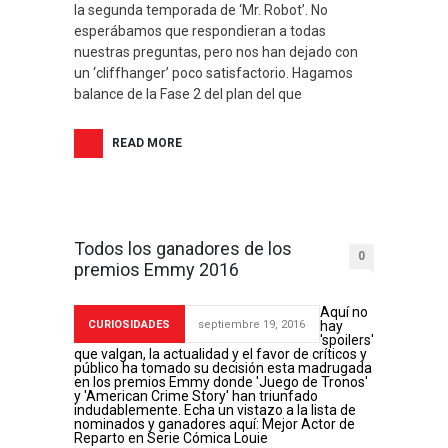
la segunda temporada de ‘Mr. Robot’. No
esperábamos que respondieran a todas
nuestras preguntas, pero nos han dejado con
un ‘cliffhanger’ poco satisfactorio. Hagamos
balance de la Fase 2 del plan del que
READ MORE
Todos los ganadores de los
0
premios Emmy 2016
Aquí no
CURIOSIDADES
septiembre 19, 2016
hay
'spoilers'
que valgan, la actualidad y el favor de críticos y
público ha tomado su decisión esta madrugada
en los premios Emmy donde 'Juego de Tronos'
y 'American Crime Story' han triunfado
indudablemente. Echa un vistazo a la lista de
nominados y ganadores aquí: Mejor Actor de
Reparto en Serie Cómica Louie