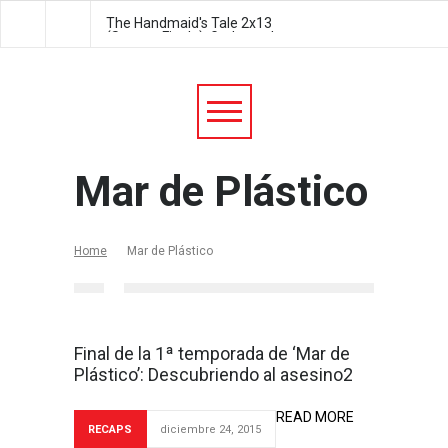
The Handmaid's Tale 2x13
The Handmaid's Tale 2
(Season Finale): Godspeed
Postpartum
Mar de Plástico
Home
Mar de Plástico
Final de la 1ª temporada de ‘Mar de
Plástico’: Descubriendo al asesino2
READ MORE
RECAPS
diciembre 24, 2015