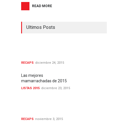
READ MORE
Ultimos Posts
Final de la 1ª temporada de
'Mar de Plástico':
Descubriendo al asesino
RECAPS
diciembre 24, 2015
Las mejores
mamarrachadas de 2015
LISTAS 2015
diciembre 23, 2015
Mitad de la 1ª temporada de
'Mar de Plástico': Muy lejos
de descubrir al asesino
RECAPS
noviembre 3, 2015