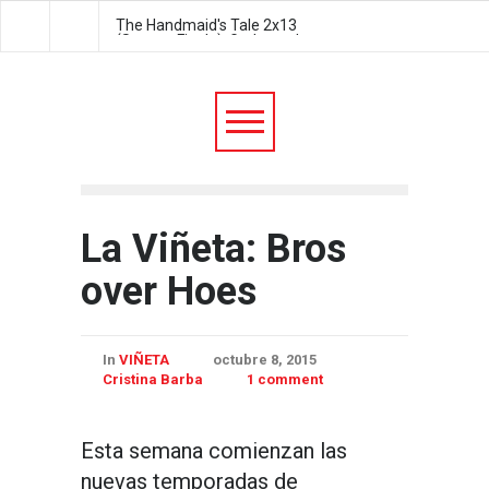
The Handmaid's Tale 2x13
The Handmaid's Tale 2
(Season Finale): Godspeed
Postpartum
La Viñeta: Bros
over Hoes
In
VIÑETA
octubre 8, 2015
Cristina Barba
1 comment
Esta semana comienzan las
nuevas temporadas de