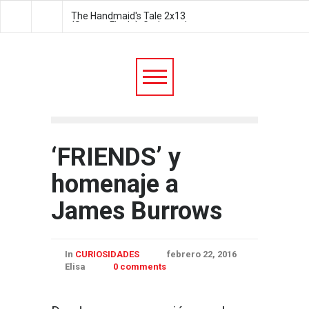
The Handmaid's Tale 2x12:
The Handmaid's Tale 2
Postpartum
We did it
‘FRIENDS’ y
homenaje a
James Burrows
In
CURIOSIDADES
febrero 22, 2016
Elisa
0 comments