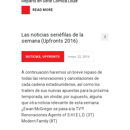
Reparto en Serie Cómica Louie
READ MORE
Las noticias seriéfilas de la
3
semana (Upfronts 2016)
NOTICIAS
,
UPFRONTS
mayo 22, 2016
A continuación haremos un breve repaso de
todas las renovaciones y cancelaciones de
cada cadena estadounidense, así como los
trailers de sus nuevas apuestas para la próxima
temporada, sin olvidar, por supuesto, alguna
que otra noticia relevante de esta semana:
¿Ewan McGregor se pasa a la TV?!
Renovaciones Agents of S.H.I.E.L.D. (3T)
Modern Family (8T)