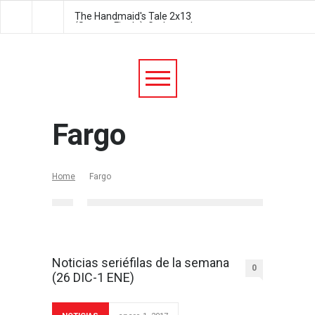
The Handmaid's Tale 2x13
The Handmaid's Tale 2
(Season Finale): Godspeed
Postpartum
Fargo
Home
Fargo
Noticias seriéfilas de la semana
0
(26 DIC-1 ENE)