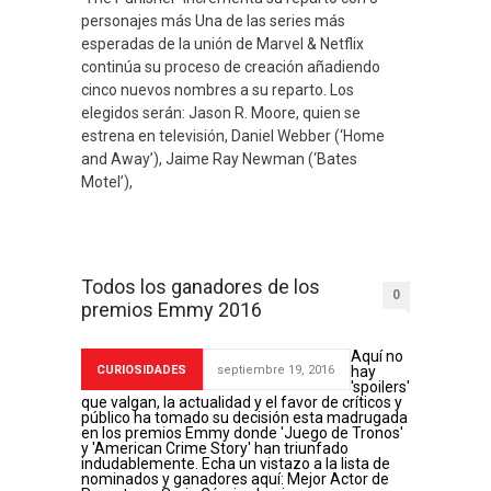
personajes más Una de las series más
esperadas de la unión de Marvel & Netflix
continúa su proceso de creación añadiendo
cinco nuevos nombres a su reparto. Los
elegidos serán: Jason R. Moore, quien se
estrena en televisión, Daniel Webber (‘Home
and Away’), Jaime Ray Newman (‘Bates
Motel’),
Todos los ganadores de los
0
premios Emmy 2016
Aquí no
CURIOSIDADES
septiembre 19, 2016
hay
'spoilers'
que valgan, la actualidad y el favor de críticos y
público ha tomado su decisión esta madrugada
en los premios Emmy donde 'Juego de Tronos'
y 'American Crime Story' han triunfado
indudablemente. Echa un vistazo a la lista de
nominados y ganadores aquí: Mejor Actor de