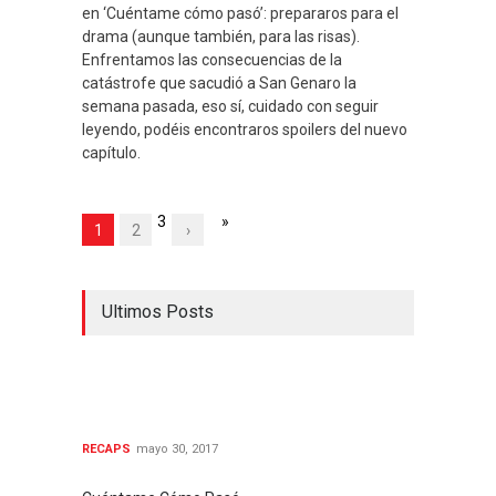
en ‘Cuéntame cómo pasó’: prepararos para el
drama (aunque también, para las risas).
Enfrentamos las consecuencias de la
catástrofe que sacudió a San Genaro la
semana pasada, eso sí, cuidado con seguir
leyendo, podéis encontraros spoilers del nuevo
capítulo.
3
»
1
2
›
Ultimos Posts
Cuéntame cómo pasó
18x19 Final de temporada:
Lo que hemos vivido
RECAPS
mayo 30, 2017