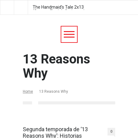
The Handmaid's Tale 2x13
The Handmaid's Tale 2
(Season Finale): Godspeed
Postpartum
13 Reasons
Why
Home
13 Reasons Why
Segunda temporada de ’13
0
Reasons Why’: Historias